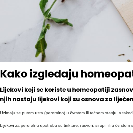
Kako izgledaju homeopat
Lijekovi koji se koriste u homeopatiji zasn
njih nastaju lijekovi koji su osnova za liječen
Uzimaju se putem usta (peroralno) u čvrstom ili tečnom stanju, a tako
Lijekovi za peroralnu upotrebu su tinkture, rasvori, sirupi, ili u čvrstom 