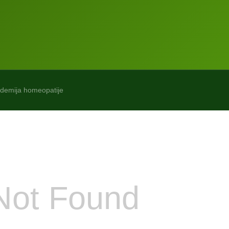
ademija homeopatije
Not Found