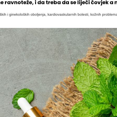
vnoteže, i da treba da se liječi čovjek a n
ških i ginekoloških oboljenja, kardiovaskularnih bolesti, kožnih problema