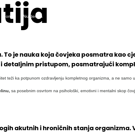
ija
Home
Akademija
Dvogodišnji program
Utisci polaznika
. To je nauka koja čovjeka posmatra kao cj
nim i detaljnim pristupom, posmatrajući kom
litet teži ka potpunom ozdravljenju kompletnog organizma, a ne samo u
elinu,
sa posebnim osvrtom na psihološki, emotivni i mentalni skop čovj
ogih akutnih i hroničnih stanja organizma. V