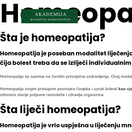
Homeopat
Skip
to
content
Šta je homeopatija?
Homeopatija je poseban modalitet liječenja
čija bolest treba da se izliječi individual
Homeopatija se zasniva na čvrstim principima ozdravljenja. Ovaj moda
Homeopatija svojim pristupom posmatra čovjeka i uzrok bolesti
kao cj
odnosno stanje potpune ravnoteže i zdravlja organizma.
Šta liječi homeopatija?
Homeopatija je vrlo uspješna u liječenju mn