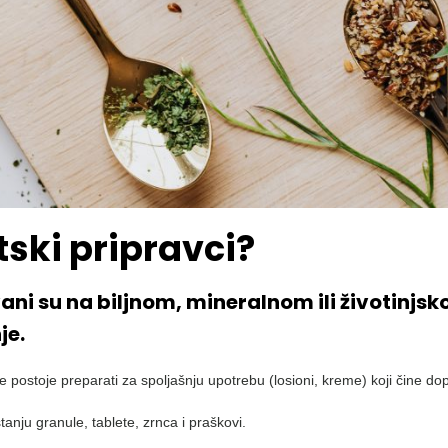
ski pripravci?
ovani su na biljnom, mineralnom ili životin
je.
đe postoje preparati za spoljašnju upotrebu (losioni, kreme) koji čine
stanju granule, tablete, zrnca i praškovi.