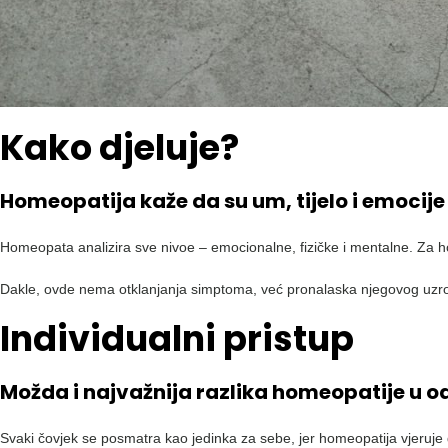
Kako djeluje?
Homeopatija kaže da su um, tijelo i emocij
Homeopata analizira sve nivoe – emocionalne, fizičke i mentalne. Za hom
Dakle, ovde nema otklanjanja simptoma, već pronalaska njegovog uzro
Individualni pristup
Možda i najvažnija razlika homeopatije u o
Svaki čovjek se posmatra kao jedinka za sebe, jer homeopatija vjeruje da