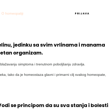
O homeopatiji
Aktuelno
Kontakt
PRIJAVA
elinu, jedinku sa svim vrlinama i manama
pletan organizam.
blažavanju simptoma i trenutnom poboljšanju zdravlja.
eka, tako da je homeostaza glavni i primarni cilj svakog homeopate,
odi se principom da su sva stanja i bolesti